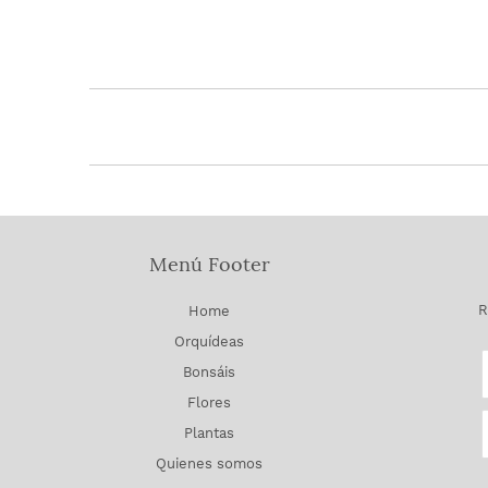
Menú Footer
R
Home
Orquídeas
Bonsáis
Flores
Plantas
Quienes somos