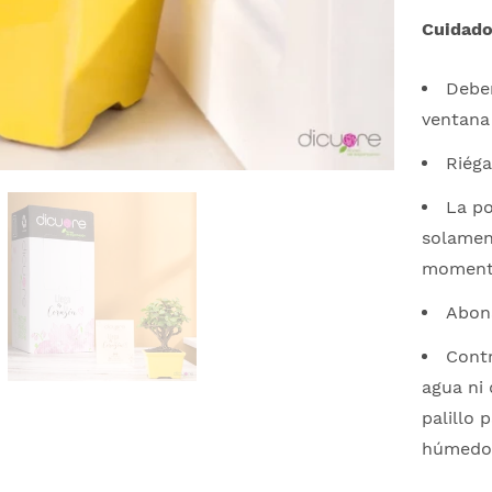
Cuidado
Deber
ventana 
Riéga
La po
solamen
momento
Abona
Contr
agua ni 
palillo 
húmedo s