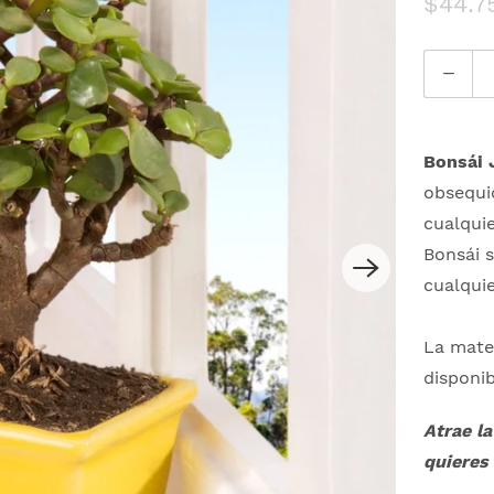
$44.7
C
a
n
t
Bonsái 
i
obsequio
d
cualquie
a
Bonsái s
d
cualquie
La mater
disponi
Atrae l
quieres 