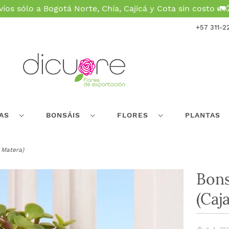
víos sólo a Bogotá Norte, Chía, Cajicá y Cota sin costo 🚛
+57 311-2
EAS
BONSÁIS
FLORES
PLANTAS
 Matera)
Bons
(Caj