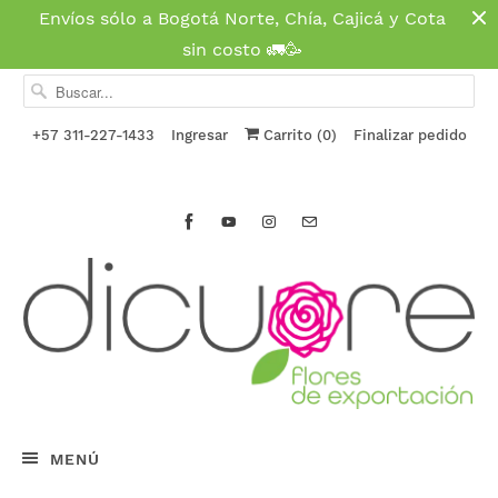
Envíos sólo a Bogotá Norte, Chía, Cajicá y Cota
sin costo 🚛🥳
+57 311-227-1433
Ingresar
Carrito (
0
)
Finalizar pedido
MENÚ